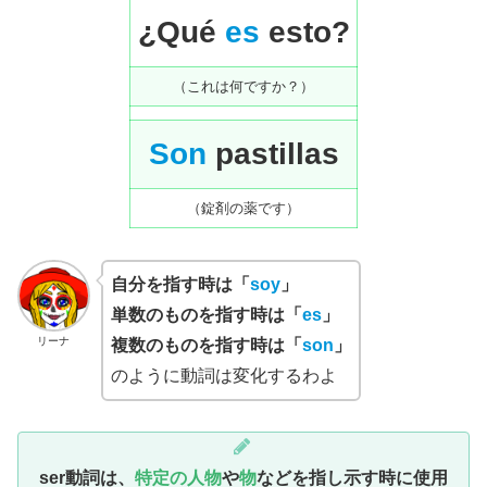
¿Qué
es
esto?
（これは何ですか？）
Son
pastillas
（錠剤の薬です）
自分を指す時は「
soy
」
単数のものを指す時は「
es
」
リーナ
複数のものを指す時は「
son
」
のように動詞は変化するわよ
ser動詞は、
特定の人物
や
物
などを指し示す時に使用