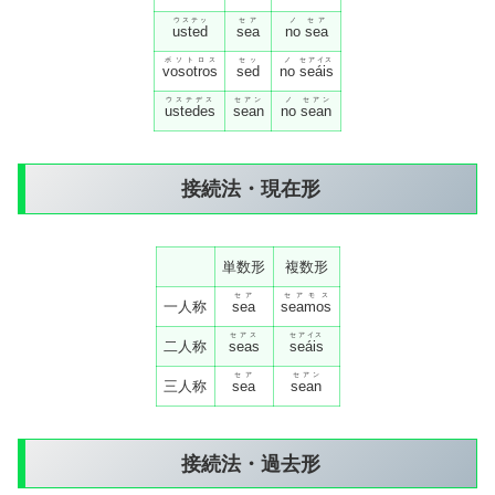
ウステッ
セア
ノ
セア
usted
sea
no
sea
ボソトロス
セッ
ノ
セアイス
vosotros
sed
no
seáis
ウステデス
セアン
ノ
セアン
ustedes
sean
no
sean
接続法・現在形
単数形
複数形
セア
セアモス
一人称
sea
seamos
セアス
セアイス
二人称
seas
seáis
セア
セアン
三人称
sea
sean
接続法・過去形