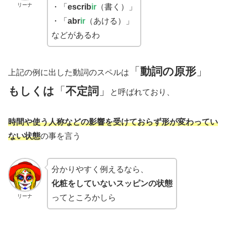
リーナ
・「
escrib
ir
（書く）」
・「
abr
ir
（あける）」
などがあるわ
「
動詞の原形
」
上記の例に出した動詞のスペルは
もしくは
「
不定詞
」
と呼ばれており、
時間や使う人称などの影響を受けておらず形が変わってい
ない状態
の事を言う
分かりやすく例えるなら、
化粧をしていないスッピンの状態
リーナ
ってところかしら