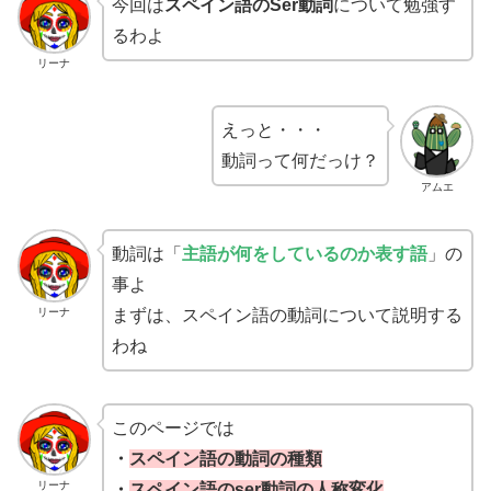
今回は
スペイン語のSer動詞
について勉強す
るわよ
リーナ
えっと・・・
動詞って何だっけ？
アムエ
動詞は「
主語が何をしているのか表す語
」の
事よ
リーナ
まずは、スペイン語の動詞について説明する
わね
このページでは
・
スペイン語の
動詞の種類
リーナ
・
スペイン語の
ser動詞の人称変化