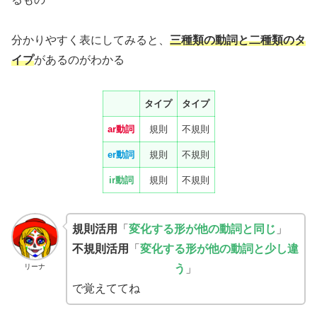
分かりやすく表にしてみると、
三種類の動詞と二種類のタ
イプ
があるのがわかる
タイプ
タイプ
ar動詞
規則
不規則
er動詞
規則
不規則
ir動詞
規則
不規則
規則活用
「
変化する形が他の動詞と同じ
」
不規則活用
「
変化する形が他の動詞と少し違
リーナ
う
」
で覚えててね