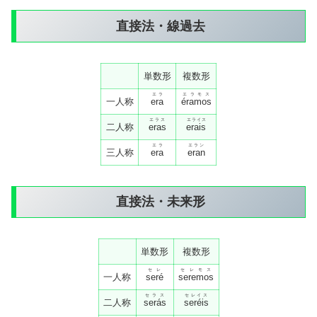
直接法・線過去
単数形
複数形
エラ
エラモス
一人称
era
éramos
エラス
エライス
二人称
eras
erais
エラ
エラン
三人称
era
eran
直接法・未来形
単数形
複数形
セレ
セレモス
一人称
seré
seremos
セラス
セレイス
二人称
serás
seréis