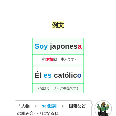
例文
Soy
japones
a
（私[
女性
]は日本人です）
Él
es
católic
o
（彼はカトリック教徒です）
「
人物 ＋
ser動詞
＋ 国籍など
」
の組み合わせになるね