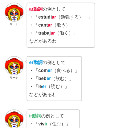
ar動詞
の例として
・「
estudi
ar
（勉強する） 」
リーナ
・「
cant
ar
（歌う）」
・「
trabaj
ar
（働く）」
などがあるわ
er動詞
の例として
・「
com
er
（食べる）」
リーナ
・「
beb
er
（飲む）」
・「
le
er
（読む）」
などがあるわ
ir動詞
の例として
・「
viv
ir
（住む）」