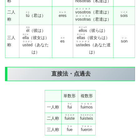
称
nosotras
（私達は）
ボソトロス
二人
vosotros
（君達は）
トゥ
エレス
ソイス
tú
（君は）
eres
sois
ボソトラス
称
vosotras
（君達は）
エル
エジョス
él
（彼は）
ellos
（彼らは）
エジャ
エジャス
三人
ella
（彼女は）
ellas
（彼女らは）
エス
ソン
es
son
ウステッ
ウステデス
称
usted
（あなた
ustedes
（あなた達
は）
は）
直接法・点過去
単数形
複数形
フイ
フイモス
一人称
fui
fuimos
フイステ
フイステイス
二人称
fuiste
fuisteis
フエ
フエロン
三人称
fue
fueron