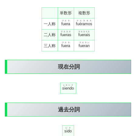
単数形
複数形
フエラ
フエラモス
一人称
fuera
fuéramos
フエラス
フエライス
二人称
fueras
fuerais
フエラ
フエラン
三人称
fuera
fueran
現在分詞
シエンド
siendo
過去分詞
シド
sido