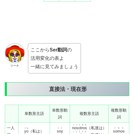
ここから
Ser動詞
の
活用変化の表よ
リーナ
一緒に見てみましょう
直接法・現在形
単数形動
複数形動
単数形主語
複数形主語
詞
詞
ノソトロス
一人
nosotros
（私達は）
ジョ
ソイ
ソモス
yo
（私は）
soy
somos
ノソトラス