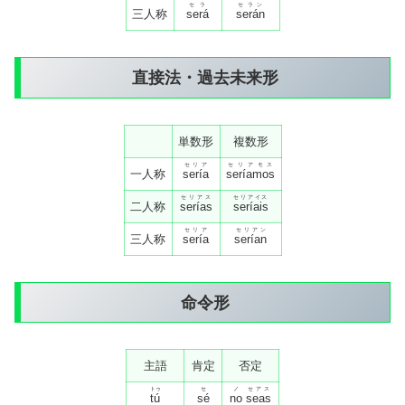
セラ
セラン
三人称
será
serán
直接法・過去未来形
単数形
複数形
セリア
セリアモス
一人称
sería
seríamos
セリアス
セリアイス
二人称
serías
seríais
セリア
セリアン
三人称
sería
serían
命令形
主語
肯定
否定
トゥ
セ
ノ
セアス
tú
sé
no
seas