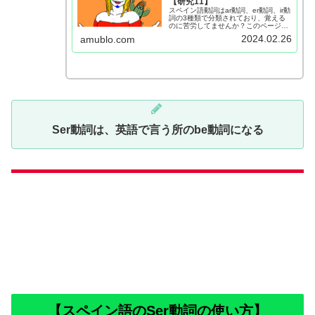
【研究11】
スペイン語動詞はar動詞、er動詞、ir動
詞の3種類で分類されており、覚える
のに苦労してませんか？このページで
は、そんな動詞の変化を表にし、覚え
2024.02.26
amublo.com
やすくなるポイントを記載していま
す。
Ser動詞は、英語で言う所のbe動詞になる
【スペイン語のSer動詞の使い方】