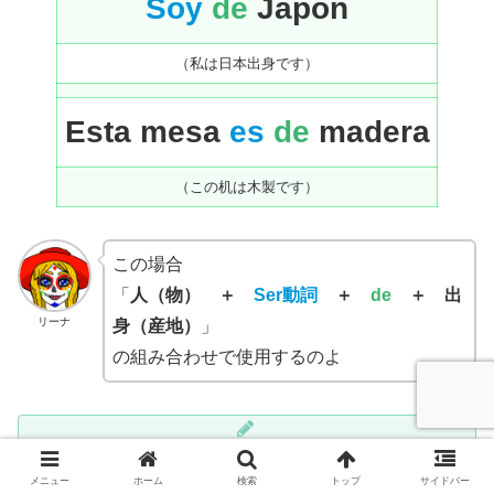
Soy
de
Japón
（私は日本出身です）
Esta mesa
es
de
madera
（この机は木製です）
この場合
「
人（物） ＋
Ser動詞
＋
de
＋ 出
リーナ
身（産地）
」
の組み合わせで使用するのよ
人物や物の出身・産地・素材を言う時に「
ser動詞
メニュー
ホーム
検索
トップ
サイドバー
＋
de
」を使用する