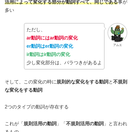
活用によって
変化する部分が動詞すべて、同じである
事が
多い
ただし、
ar動詞にはar動詞の変化
アムエ
er動詞はer動詞の変化
ir動詞はir動詞の変化
少し変化部分は、バラつきがあるよ
そして、この変化の時に
規則的な変化をする動詞
と
不規則
な変化をする動詞
2つのタイプの動詞が存在する
これが「
規則活用の動詞
」「
不規則活用の動詞
」と言われ
るもの