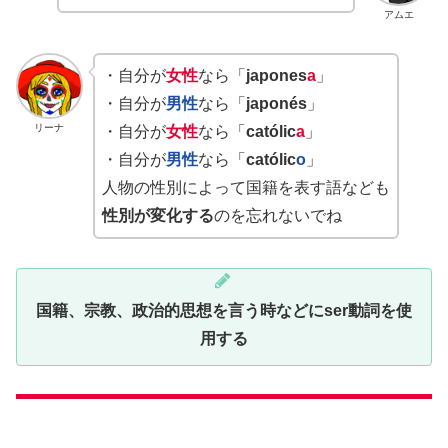
アムエ
・自分が
女性
なら「
japones
a
」
・自分が
男性
なら「
japonés
」
リーナ
・自分が
女性
なら「
católic
a
」
・自分が
男性
なら「
católic
o
」
人物の性別によって国籍を表す語なども
性別が変化する
のを忘れないでね
国籍、宗教、政治的思想を言う時などにser動詞を使
用する