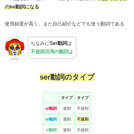
のbe動詞になる
使用頻度が高く、また自己紹介などでも使う動詞である
ちなみに
Ser動詞
は
不規則活用の動詞
よ
リーナ
ser動詞のタイプ
タイプ
タイプ
ar動詞
規則
不規則
er動詞
規則
不規則
ir動詞
規則
不規則