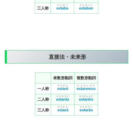
エスタバ
エスタバン
三人称
estaba
estaban
直接法・未来形
単数形動詞
複数形動詞
エスタレ
エスタレモス
一人称
estaré
estaremos
エスタラス
エスタレイス
二人称
estarás
estaréis
エスタラ
エスタラン
三人称
estará
estarán