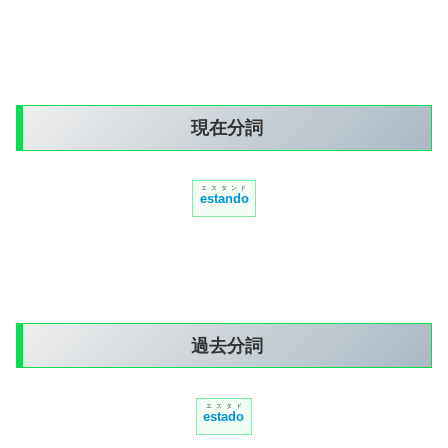
現在分詞
エスタンド
estando
過去分詞
エスタド
estado