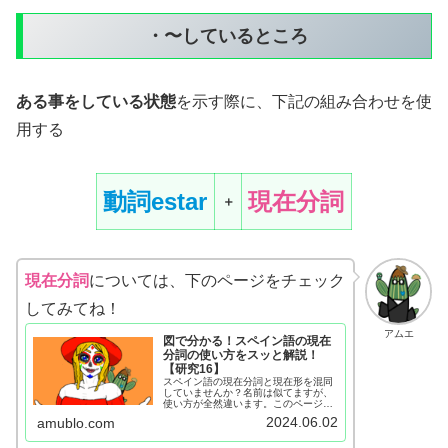
・〜しているところ
ある事をしている状態
を示す際に、下記の組み合わせを使
用する
動詞estar
現在分詞
＋
現在分詞
については、下のページをチェック
してみてね！
アムエ
図で分かる！スペイン語の現在
分詞の使い方をスッと解説！
【研究16】
スペイン語の現在分詞と現在形を混同
していませんか？名前は似てますが、
使い方が全然違います。このページで
は、現在分詞の使い方を図や表で分か
2024.06.02
amublo.com
りやすく解説しています。また、スペ
イン語の現在進行形の作り方も記載し
ています。