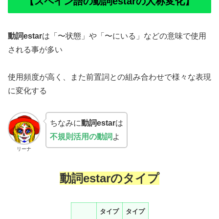
【スペイン語の動詞estarの人称変化】
動詞estar
は「〜状態」や「〜にいる」などの意味で使用
される事が多い
使用頻度が高く、また前置詞との組み合わせで様々な表現
に変化する
ちなみに
動詞estar
は
不規則活用の動詞
よ
リーナ
動詞estarのタイプ
タイプ
タイプ