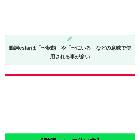
動詞estarは「〜状態」や「〜にいる」などの意味で使
用される事が多い