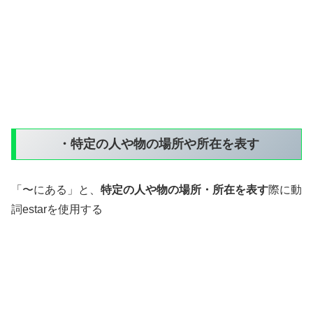
・特定の人や物の場所や所在を表す
「〜にある」と、
特定の人や物の場所・所在を表す
際に動
詞estarを使用する