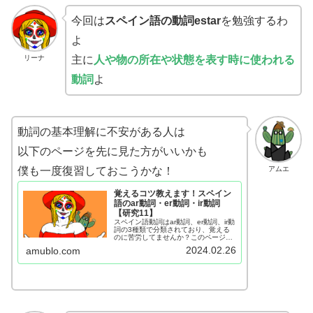
今回は
スペイン語の動詞estar
を勉強するわ
よ
リーナ
主に
人や物の所在や状態を表す時に使われる
動詞
よ
動詞の基本理解に不安がある人は
以下のページを先に見た方がいいかも
アムエ
僕も一度復習しておこうかな！
覚えるコツ教えます！スペイン
語のar動詞・er動詞・ir動詞
【研究11】
スペイン語動詞はar動詞、er動詞、ir動
詞の3種類で分類されており、覚える
のに苦労してませんか？このページで
は、そんな動詞の変化を表にし、覚え
2024.02.26
amublo.com
やすくなるポイントを記載していま
す。