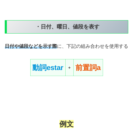
・日付、曜日、値段を表す
日付や値段などを示す際
に、下記の組み合わせを使用する
動詞estar
前置詞a
＋
例文