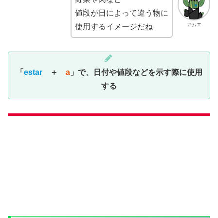
値段が日によって違う物に
アムエ
使用するイメージだね
「
estar
＋
a
」で、
日付や値段などを示す際に
使用
する