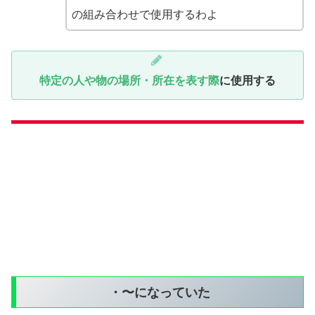
の組み合わせで使用するわよ
特定の人や物の場所・所在を表す際
に使用する
・〜になっていた