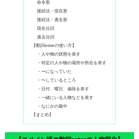
命令形
接続法・現在形
接続法・過去形
現在分詞
過去分詞
【動詞estarの使い方】
・人や物の状態を表す
・特定の人や物の場所や所在を表す
・〜になっていた
・〜しているところ
・日付、曜日、値段を表す
・一緒にいる人物などを表す
・なにかの最中
【まとめ】