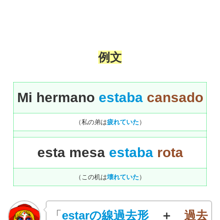
例文
Mi hermano
est
aba
cansado
（私の弟は
疲れていた
）
esta mesa
estaba
rota
（この机は
壊れていた
）
「
estarの線過去形
＋
過去