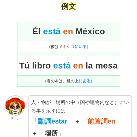
例文
Él
está
en
México
（彼はメキシコ
にいる
）
Tú libro
está
en
la mesa
（君の本は、机の上
にある
）
人・物が、場所の中（国や建物内など）にい
る事を示すには
リーナ
「
動詞estar
＋
前置詞en
＋
場所
」