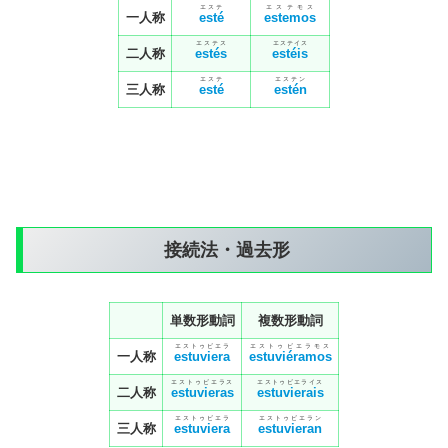
エステ
エステモス
一人称
esté
estemos
エステス
エステイス
二人称
estés
estéis
エステ
エステン
三人称
esté
estén
接続法・過去形
単数形動詞
複数形動詞
エストゥビエラ
エストゥビエラモス
一人称
estuviera
estuviéramos
エストゥビエラス
エストゥビエライス
二人称
estuvieras
estuvierais
エストゥビエラ
エストゥビエラン
三人称
estuviera
estuvieran