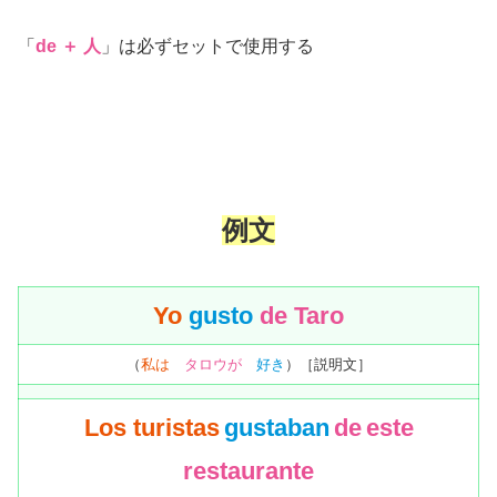
「
de
＋
人
」は必ずセットで使用する
例文
Yo
gusto
de Taro
（
私は
タロウ
が
好
き
）［説明文］
Los turistas
gustaban
de
este
restaurante