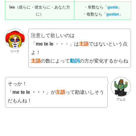
les
（彼らに・彼女らに・あなた方
・単数なら「
gusta
」
に）
・複数なら「
gustan
」
注意して欲しいのは
「
me
te le
・・・」は
主語
ではないという点
リーナ
よ！
主語
の数によって
動詞
の方が変化するからね
そっか！
「
me
te le
・・・
」が
主語
って勘違いしそう
アムエ
だもんね！