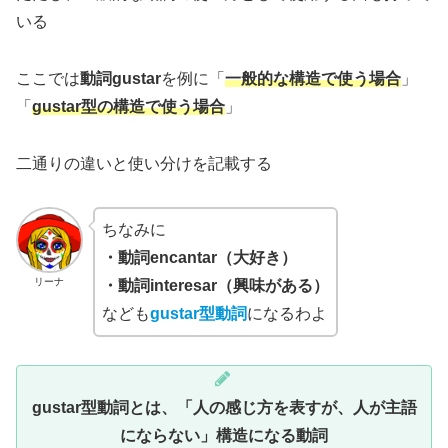
いる
ここでは
動詞gustar
を例に「
一般的な構造で
使う場合
」
「
gustar型の構造で使う場合
」
二通りの違いと使い分けを記載する
ちなみに
・動詞encantar（大好き）
リーナ
・動詞interesar（興味がある）
なども
gustar型動詞
になるわよ
gustar型動詞とは、「人の感じ方を表すが、人が主語
にならない」構造になる動詞