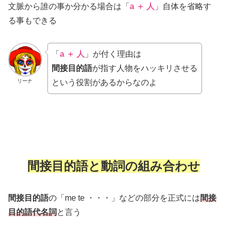
文脈から誰の事か分かる場合は「
a
＋ 人
」自体を省略す
る事もできる
「
a
＋
人
」が付く理由は
間接目的語
が指す人物をハッキリさせる
リーナ
という役割があるからなのよ
間接目的語と動詞の組み合わせ
間接目的語
の「me te ・・・」などの部分を正式には
間接
目的語代名詞
と言う