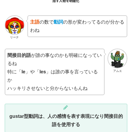
主語
の数で
動詞
の形が変わってるのが分かる
わね
リーナ
間接目的語
が誰の事なのかも明確になってい
るね
アムエ
特に「
le
」や「
les
」は誰の事を言っている
か
ハッキリさせないと分からないもんね
gustar型動詞は、人の感情を表す表現になり間接目的
語を使用する