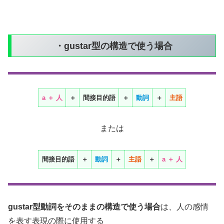
・gustar型の構造で使う場合
a
＋ 人
＋
間接目的語
＋
動詞
＋
主語
または
間接目的語
＋
動詞
＋
主語
＋
a
＋ 人
gustar型動詞をそのままの構造で使う場合
は、人の感情
を表す表現の際に使用する