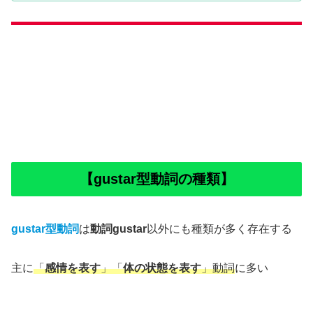
【gustar型動詞の種類】
gustar型動詞
は
動詞gustar
以外にも種類が多く存在する
主に
「
感情を表す
」「
体の状態を表す
」動詞
に多い