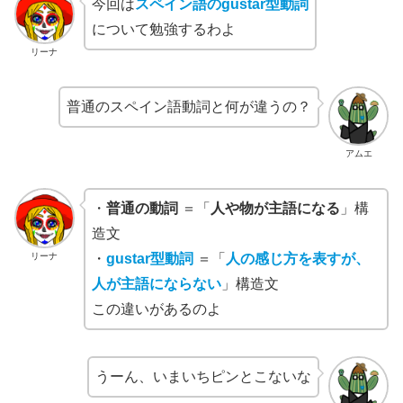
今回は
スペイン語の
gustar型動詞
について勉強するわよ
リーナ
普通のスペイン語動詞と何が違うの？
アムエ
・
普通の動詞
＝「
人や物が主語になる
」構
造文
リーナ
・
gustar型動詞
＝「
人の感じ方を表すが、
人が主語に
ならない
」構造文
この違いがあるのよ
うーん、いまいちピンとこないな