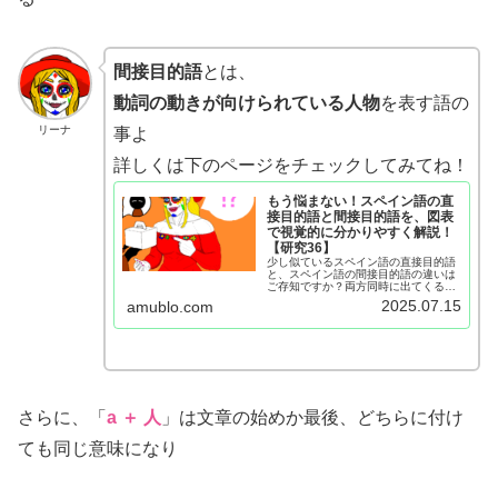
間接目的語
とは、
動詞の動きが向けられている人物
を表す語の
リーナ
事よ
詳しくは下のページをチェックしてみてね！
もう悩まない！スペイン語の直
接目的語と間接目的語を、図表
で視覚的に分かりやすく解説！
【研究36】
少し似ているスペイン語の直接目的語
と、スペイン語の間接目的語の違いは
ご存知ですか？両方同時に出てくる機
会は多いですし、違いを知るとスペイ
2025.07.15
amublo.com
ン語のレベルが格段に上がりますよ！
このページでは、２つの目的語の違い
と使い方を図表を交えて解説していま
す。
さらに、「
a
＋ 人
」は文章の始めか最後、どちらに付け
ても同じ意味になり