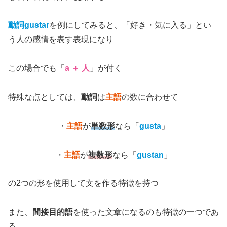
動詞gustar
を例にしてみると、「好き・気に入る」とい
う人の感情を表す表現になり
この場合でも「
a
＋
人
」が付く
特殊な点としては、
動詞
は
主語
の数に合わせて
・
主語
が
単数形
なら「
gusta
」
・
主語
が
複数形
なら「
gustan
」
の2つの形を使用して文を作る特徴を持つ
また、
間接目的語
を使った文章になるのも特徴の一つであ
る