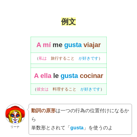
例文
A mí
me
gusta
viaja
r
（
私は
旅行すること
が好きです
）
A ella
le
gusta
cocinar
（
彼女は
料理すること
が好きです
）
動詞の原形
は一つの行為の位置付けになるか
ら
リーナ
単数形とされて「
gusta
」を使うのよ