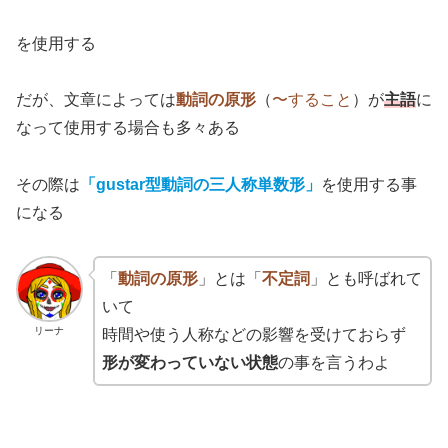
を使用する
だが、文章によっては
動詞の原形
（
〜すること
）が
主語
に
なって使用する場合も多々ある
その際は
「
gustar型動詞
の三人称単数形
」
を使用する事
になる
「
動詞の原形
」とは「
不定詞
」とも呼ばれて
いて
リーナ
時間や使う人称などの影響を受けておらず
形が変わっていない状態
の事を言うわよ