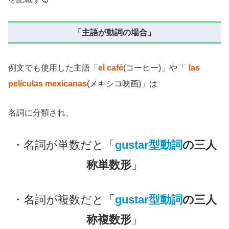
「主語が動詞の場合」
例文でも使用した主語「
el café
(コーヒー)」や「
las
películas mexicanas
(メキシコ映画)」は
名詞に分類され、
・名詞が単数だと「
gustar型動詞
の三人
称単数形
」
・名詞が複数だと「
gustar型動詞
の三人
称複数形
」