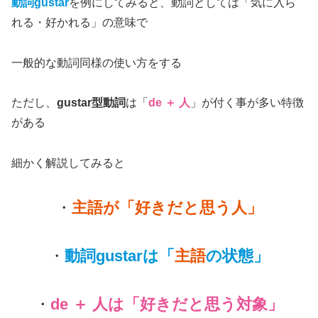
動詞gustar
を例にしてみると、動詞としては「気に入ら
れる・好かれる」の意味で
一般的な動詞同様の使い方をする
ただし、
gustar型動詞
は「
de
＋
人
」が付く事が多い特徴
がある
細かく解説してみると
・
主語が「好きだと思う人」
・
動詞gustar
は「
主語
の状態」
・
de
＋
人は「好きだと思う対象」