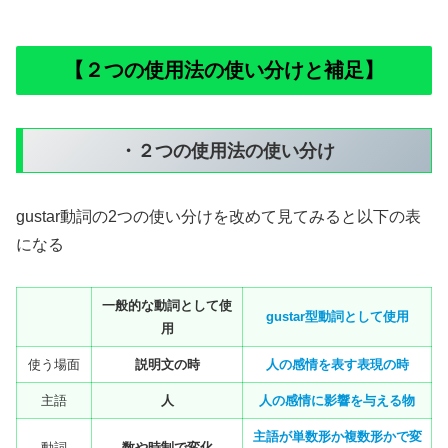
【２つの使用法の使い分けと補足】
・２つの使用法の使い分け
gustar動詞の2つの使い分けを改めて見てみると以下の表
になる
一般的な動詞として使
gustar型動詞として使用
用
使う場面
説明文の時
人の感情を表す表現
の時
主語
人
人の感情に影響
を
与える
物
主語
が単数形か複数形
かで変
動詞
数や時制で変化