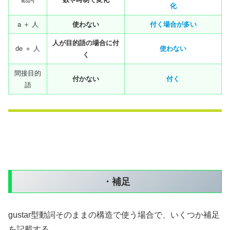
化
a ＋ 人
使わない
付く場合が多い
人が目的語の場合に付
de ＋ 人
使わない
く
間接目的
付かない
付く
語
・補足
gustar型動詞そのままの構造で使う場合で、いくつか補足
を記載する