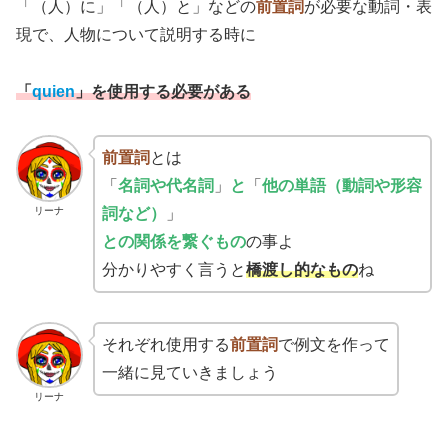
「（人）に」「（人）と」などの
前置詞
が必要な動詞・表
現で、人物について説明する時に
「
quien
」を使用する必要がある
前置詞
とは
「
名詞や代名詞
」
と
「
他の単語（動詞や形容
リーナ
詞など）
」
との関係を繋ぐもの
の事よ
分かりやすく言うと
橋渡し的なもの
ね
それぞれ使用する
前置詞
で例文を作って
一緒に見ていきましょう
リーナ