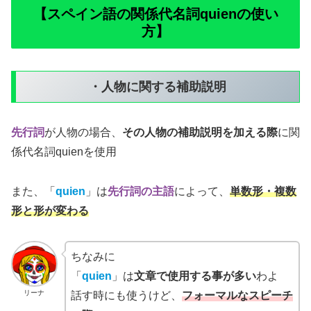
【スペイン語の関係代名詞quienの使い
方】
・人物に関する補助説明
先行詞
が人物の場合、
その人物の補助説明を加える際
に関
係代名詞quienを使用
また、「
quien
」は
先行詞の主語
によって、
単数形・複数
形と形が変わる
ちなみに
「
quien
」は
文章で使用する事が多い
わよ
リーナ
話す時にも使うけど、
フォーマルなスピーチ