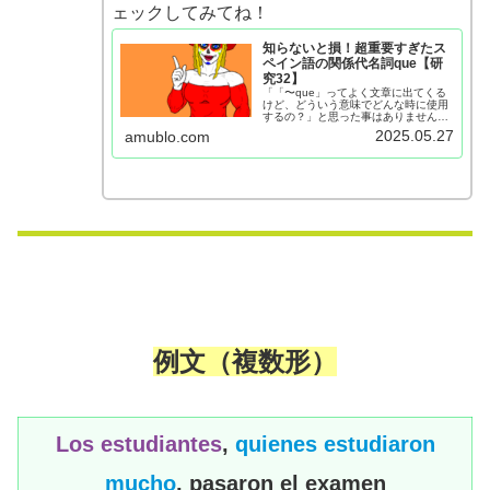
ェックしてみてね！
知らないと損！超重要すぎたス
ペイン語の関係代名詞que【研
究32】
「「〜que」ってよく文章に出てくる
けど、どういう意味でどんな時に使用
するの？」と思った事はありません
か？これを理解したら、もっとスペイ
2025.05.27
amublo.com
ン語が楽しくなります！このページで
は、そんな関係代名詞queの使い方を
図や例文を交えて分かりやすく解説し
ています。
例文
（複数形）
Los estudiantes
,
quienes estudiaron
mucho
, pasaron el examen