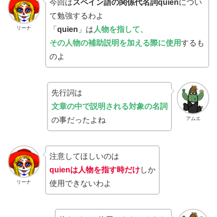
今回は
スペイン語の関係代名詞quien
につい
て勉強するわよ
リーナ
「
quien
」は
人物
を指して
、
その人物の補助
説明を加える際に使用
するも
のよ
先行詞は
文章の中で説明される対象の名詞
アムエ
の事だったよね
注意してほしいのは
quienは人物を指す時だけ
しか
リーナ
使用できないわよ