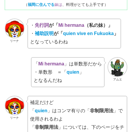
（
福岡に住んでる
妹は
、料理がとても上手です）
・
先行詞
が「
Mi hermana
（私の妹）」
・
補助説明
が「
quien
vive en Fukuoka
」
リーナ
となっているわね
「
Mi hermana
」は単数形だから
・単数形 ＝「
quien
」
アムエ
となるんだね
補足だけど
「
quien
」はコンマ有りの「
非制限用法
」で
リーナ
使用されるわよ
「
非制限用法
」については、下のページをチ