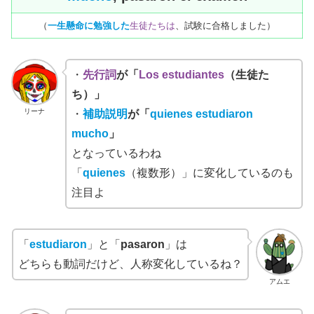
（
一生懸命に勉強した
生徒たちは
、試験に合格しました）
・
先行詞
が「
Los estudiantes
（生徒た
ち）」
リーナ
・
補助説明
が「
quienes estudiaron
mucho
」
となっているわね
「
quien
es
（複数形）」に変化しているのも
注目よ
「
estudiaron
」と「
pasaron
」は
どちらも動詞だけど、人称変化しているね？
アムエ