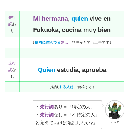
Mi hermana
,
quien
vive en
先行
詞
あ
Fukuoka, cocina muy bien
り
（
福岡に住んでる
妹は
、料理がとても上手です）
｜
先行
Quien
estudia, aprueba
詞
な
し
（勉強
する人は
、合格する）
・
先行詞
あり＝「特定の人」
・
先行詞
なし＝「不特定の人」
アムエ
と覚えておけば混乱しないね