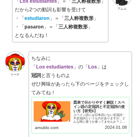
「
Los estudiantes
」＝「
三人称複数形
」
アムエ
だから2つの動詞も影響を受けて
・「
estudiaron
」＝「
三人称複数形
」
・「
pasaron
」＝「
三人称複数形
」
となるんだね！
ちなみに
「
Los estudiantes
」の「
Los
」は
リーナ
冠詞
と言うものよ
ぜひ興味があったら下のページをチェックし
てみてね！
図表で分かりやすく解説！スペ
イン語の定冠詞と不定冠詞の使
い方【研究6】
スペイン語には日本語にない定冠詞・
不定冠詞というものがありますが、ど
んな時に使うか迷ってませんか？この
ページでは、それぞれの冠詞の使い分
2024.01.08
amublo.com
けと注意点を、図表で分かりやすく解
説しています。