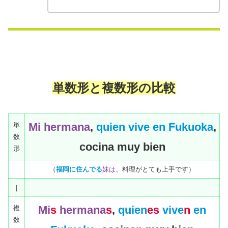
単数形と複数形の比較
Mi hermana
,
quien
vive en Fukuoka
,
単
数
cocina muy bien
形
（
福岡に住んでる
妹は
、料理がとても上手です）
｜
Mi
s
hermana
s
,
quien
es
vive
n
en
複
数