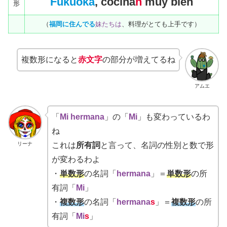
Fukuoka
, cocina
n
muy bien
形
（
福岡に住んでる
妹たちは
、料理がとても上手です）
複数形になると
赤文字
の部分が増えてるね
アムエ
「
Mi hermana
」の「
Mi
」も変わっているわ
ね
リーナ
これは
所有詞
と言って、名詞の性別と数で形
が変わるわよ
・
単数形
の名詞「
hermana
」＝
単数形
の所
有詞「
Mi
」
・
複数形
の名詞「
hermana
s
」＝
複数形
の所
有詞「
Mi
s
」