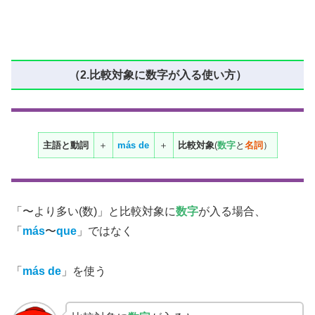
（2.比較対象に数字が入る使い方）
主語と動詞
＋
más
de
＋
比較対象
(
数字
と
名詞
）
「〜より多い(数)」と比較対象に
数字
が入る場合、
「
más
〜
que
」ではなく
「
más
de
」を使う