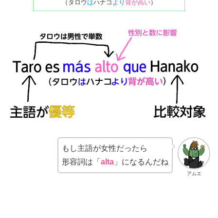
（タロウ
は
ハナコ
より
背が高い
）
もし主語が女性だったら
形容詞は「
alta
」になるんだね
アムエ