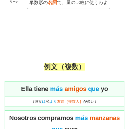
リーナ
単数形の
名詞
で、量の比較に使うわよ
例文（複数）
Ella tiene
más
amigos
que
yo
（彼女
は
私
より
友達［複数人］
が多い）
Nosotros
compramos
más
manzanas