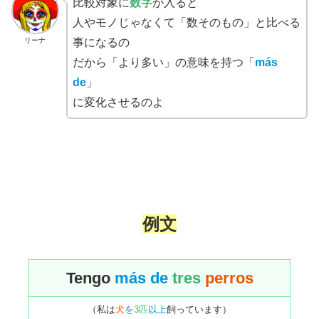
比較対象に
数字
が入ると
人やモノじゃなくて「数そのもの」と比べる
リーナ
事になるの
だから「より多い」の意味を持つ「
más
de
」
に変化させるのよ
例文
Tengo
más de
tres
perros
（私は
犬
を
3匹
以上
飼っています）