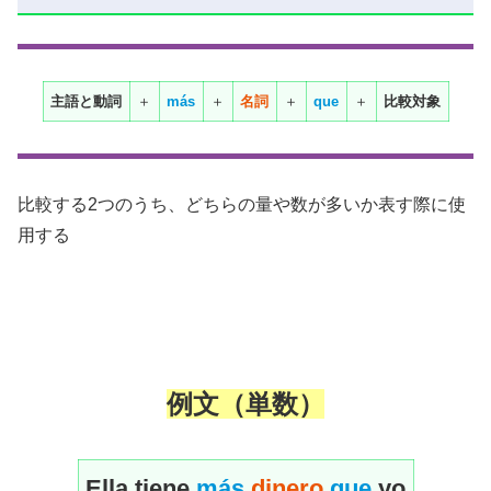
主語と動詞
＋
más
＋
名詞
＋
que
＋
比較対象
比較する2つのうち、どちらの量や数が多いか表す際に使
用する
例文（単数）
Ella tiene
más
dinero
que
yo