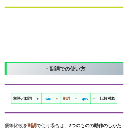
・副詞での使い方
主語と動詞
＋
más
＋
副詞
＋
que
＋
比較対象
優等比較を
副詞
で使う場合は、
2つのものの動作のしかた