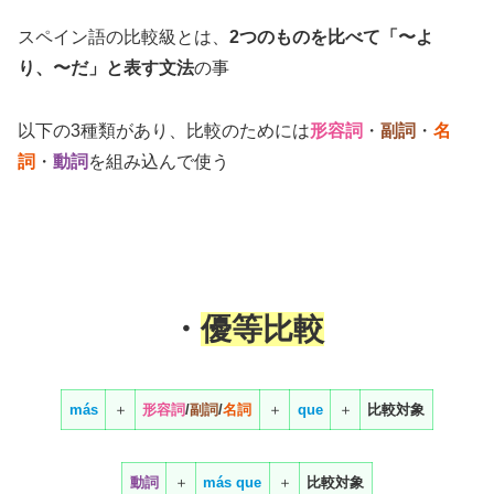
スペイン語の比較級とは、
2つのものを比べて「〜よ
り、〜だ」と表す文法
の事
以下の3種類があり、比較のためには
形容詞
・
副詞
・
名
詞
・
動詞
を組み込んで使う
・
優等比較
más
＋
形容詞
/
副詞
/
名詞
＋
que
＋
比較対象
動詞
＋
más
que
＋
比較対象