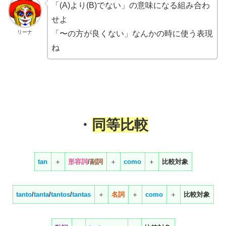
「(A)より(B)でない」の意味になる組み合わ
せよ
リーナ
「〜の方が良くない」なんかの時に使う表現
ね
・
同等比較
tan
＋
形容詞
/
副詞
＋
como
＋
比較対象
tanto
/
tanta
/
tantos
/
tantas
＋
名詞
＋
como
＋
比較対象