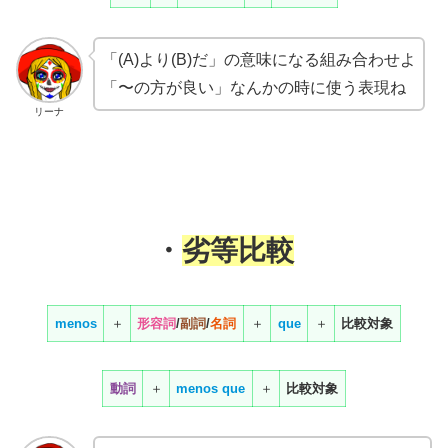
「(A)より(B)だ」の意味になる組み合わせよ
「〜の方が良い」なんかの時に使う表現ね
リーナ
・
劣等比較
menos
＋
形容詞
/
副詞
/
名詞
＋
que
＋
比較対象
動詞
＋
menos
que
＋
比較対象