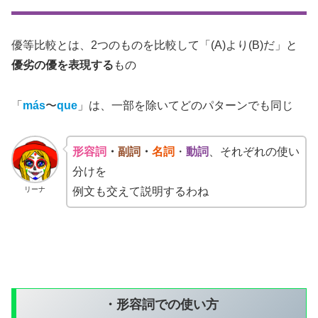
優等比較とは、2つのものを比較して「(A)より(B)だ」と
優劣の優を表現する
もの
「
más
〜
que
」は、一部を除いてどのパターンでも同じ
形容詞
・
副詞
・
名詞
・
動詞
、それぞれの使い
分けを
リーナ
例文も交えて説明するわね
・形容詞での使い方