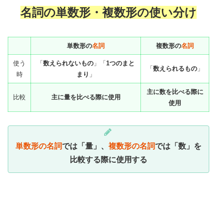
名詞の単数形・複数形の使い分け
単数形の
名詞
複数形の
名詞
使う
「
数えられないもの
」「
1つのまと
「
数えられるもの
」
時
まり
」
主に数を比べる際に
比較
主に量を比べる際に使用
使用
単数形の名詞
では「量」、
複数形の名詞
では「数」を
比較する際に使用する