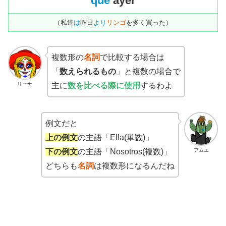
que
ayer
（私達
は
昨日
より
リンゴ
を多く買った）
複数形の
名詞
で比較する場合は
「
数えられるもの
」と複数の場合で
リーナ
主に
数を比べる際に使用
するわよ
例文だと
上の例文
の主語「Ella(単数)」
アムエ
下の例文
の主語「Nosotros(複数)」
どちらも
名詞
は複数形になるんだね