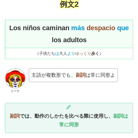
例文2
Los niños caminan
más
despacio
que
los adultos
（子供たち
は
大人
より
ゆっくり
歩く
）
主語が複数形でも、
副詞
は常に同形よ
リーナ
副詞
では、
動作のしかた
を比べる際に使用し、
副詞は
常に同形