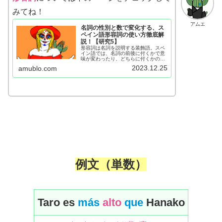
みてね！
アムエ
名詞の性別と数で変化する、ス
ペイン語形容詞の使い方徹底解
説！【研究5】
形容詞は名詞を説明する装飾語。スペ
イン語では、名詞の前後に付くかで意
味が変わったり、どちらに付くかの条
件が存在します。このページでは、ス
2023.12.25
amublo.com
ペイン語形容詞の使い方を例文も交え
て解説しています。
例文
（
単数
）
Taro es
más
alto
que
Hanako