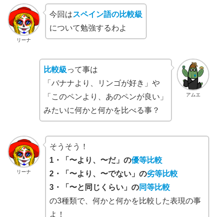
今回は
スペイン語の比較級
について勉強するわよ
リーナ
比較級
って事は
「バナナより、リンゴが好き」や
アムエ
「このペンより、あのペンが良い」
みたいに何かと何かを比べる事？
そうそう！
1・「〜より、〜だ」の
優等比較
リーナ
2・「〜より、〜でない」の
劣等比較
3・「〜と同じくらい」の
同等比較
の3種類で、何かと何かを比較した表現の事
よ！