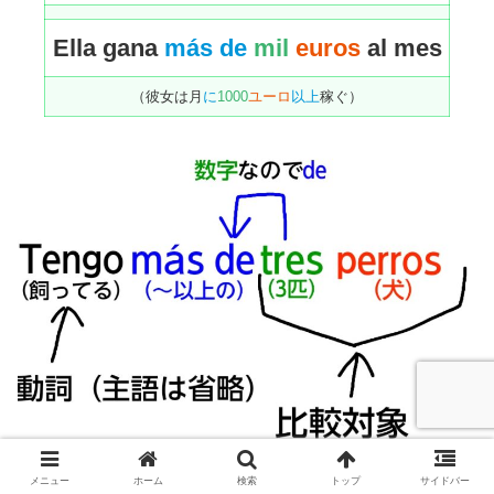
Ella gana
más de
mil
euros
al mes
（彼女は月
に
1000
ユーロ
以上
稼ぐ）
メニュー
ホーム
検索
トップ
サイドバー