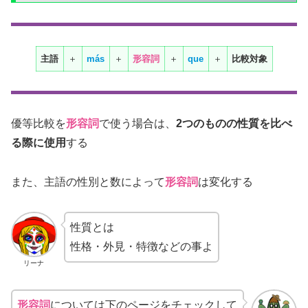
主語
＋
más
＋
形容詞
＋
que
＋
比較対象
優等比較を
形容詞
で使う場合は、
2つのものの性質を比べ
る際に使用
する
また、主語の性別と数によって
形容詞
は変化する
性質とは
性格・外見・特徴などの事よ
リーナ
形容詞
については下のページをチェックして