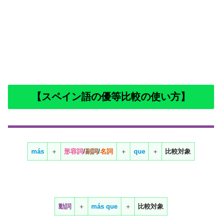
【スペイン語の優等比較の使い方】
más
＋
形容詞
/
副詞
/
名詞
＋
que
＋
比較対象
動詞
＋
más
que
＋
比較対象