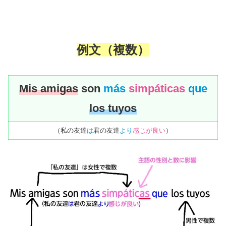
例文（複数）
Mis amigas
son
más
simpáticas
que
los tuyos
（私の友達
は
君の友達
より
感じが良い
）