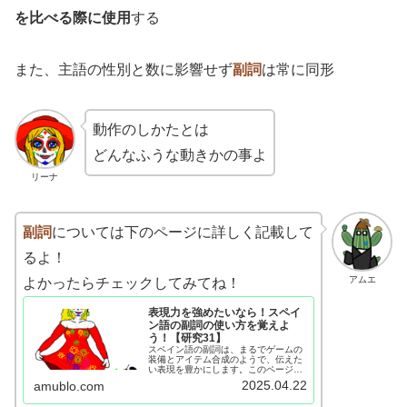
を比べる際に使用
する
また、主語の性別と数に影響せず
副詞
は常に同形
動作のしかたとは
どんなふうな動きかの事よ
リーナ
副詞
については下のページに詳しく記載して
るよ！
アムエ
よかったらチェックしてみてね！
表現力を強めたいなら！スペイ
ン語の副詞の使い方を覚えよ
う！【研究31】
スペイン語の副詞は、まるでゲームの
装備とアイテム合成のようで、伝えた
い表現を豊かにします。このページで
は、副詞の置く位置の説明や、形容詞
2025.04.22
amublo.com
を副詞として使うルールも例文を交え
て解説しています。