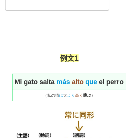
例文1
Mi gato salta
más
alto
que
el perro
（私の猫
は
犬
より
高く
跳ぶ
）