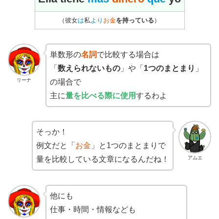
（彼女
は
私
より
お金
を持っている
）
単数形の
名詞
で比較する場合は
「
数えられないもの
」や「
1つのまとまり
」
リーナ
の場合で
主に
量を比べる際に使用
するわよ
そっか！
例文だと「
お金
」と1つのまとまりで
アムエ
量を比較している文章になるんだね！
他にも
仕事・時間・情報なども