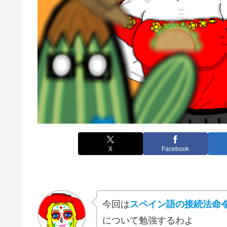
X
Facebook
今回は
スペイン語の接続法命
について勉強するわよ