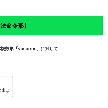
接法命令形】
複数形「vosotros」
に対して
の事よ