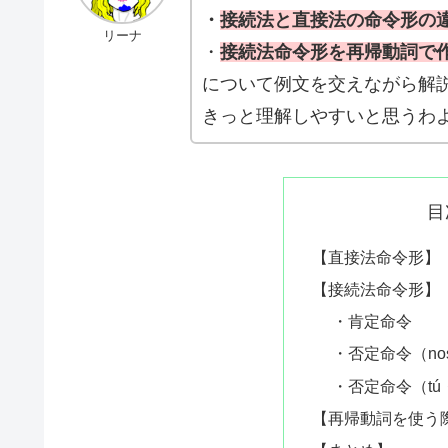
・
接続法と直接法の命令形の
リーナ
・
接続法
命令形を再帰動詞で
について例文を交えながら解
きっと理解しやすいと思うわ
目
【直接法命令形】
【接続法命令形】
・肯定命令
・否定命令（nosot
・否定命令（tú・v
【再帰動詞を使う