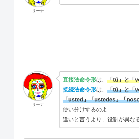
リーナ
直接法命令形
は、
「tú」と「
接続法命令形
は、
「tú」と「
「usted」「ustedes」「n
リーナ
使い分けするのよ
違いと言うより、役割が異な