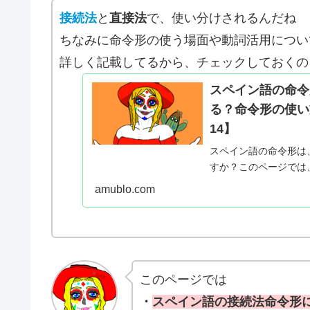
接続法
と
直接法
で、使い分けされるんだね
ちなみに命令形の使う場面や動詞活用につい
詳しく記載してるから、チェックしておくの
スペイン語の命令
る？命令形の使い
14】
スペイン語の命令形は
すか？このページでは
形以外での命令する方
amublo.com
います。
このページでは
・
スペイン語の接続法命令形