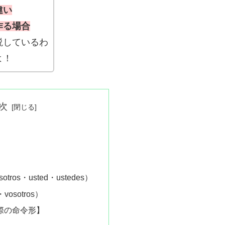
違い
作る場合
説しているわ
よ！
次
ros・usted・ustedes）
osotros）
際の命令形】