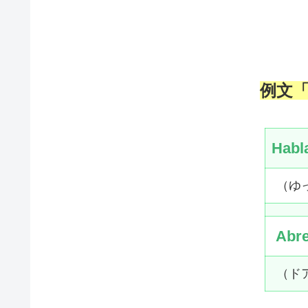
例文
「
Habl
（ゆ
Abr
（ド