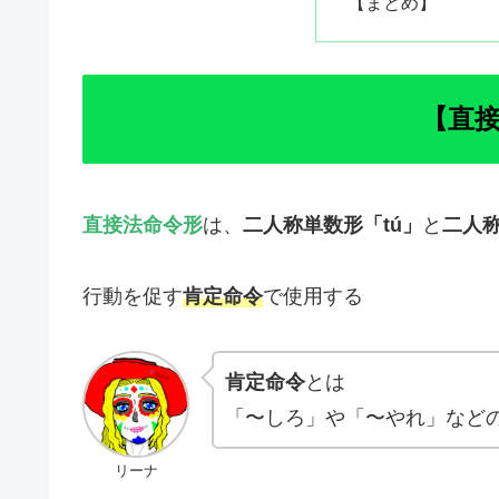
【まとめ】
【直
直接法命令形
は、
二人称単数形「tú」
と
二人称
行動を促す
肯定命令
で使用する
肯定命令
とは
「〜しろ」や「〜やれ」など
リーナ