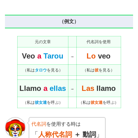
（例文）
元の文章
代名詞を使用
Veo
a
Tarou
Lo
veo
→
（私は
タロウ
を見る）
（私は
彼
を見る）
Llamo
a
ellas
Las
llamo
→
（私は
彼女達
を呼ぶ）
（私は
彼女達
を呼ぶ）
代名詞
を使用する時は
「
人称代名詞
＋
動詞
」