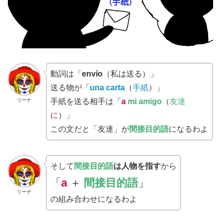
動詞は「
envío
（私は送る）」
送る物が「
una carta
（
手紙
）」
リーナ
手紙を送る相手は「
a
mi amigo
（
友達
に
）」
この文だと「友達」が
間接目的語
になるわよ
そして
間接目的語
は人物を指す
から
「
a
＋
間接目的語
」
リーナ
の組み合わせになるわよ