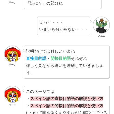
リーナ
「誰に？」の部分ね
えっと・・・
いまいち分からない・・・
アムエ
説明だけでは難しいわよね
直接目的語
・
間接目的語
それぞれ
リーナ
詳しく見ながら違いを理解していきましょ
う！
このページでは
・
スペイン語の直接目的語の
解説
と
使い方
リーナ
・
スペイン語の間接目的語の解説と使い方
について図や例文を交えながら解説している