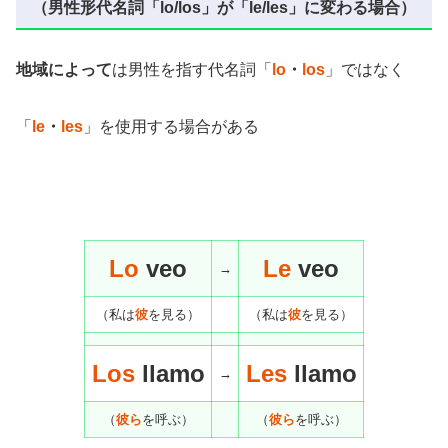
（男性形代名詞「lo/los」が「le/les」に変わる場合）
地域によって
は男性を指す代名詞「
lo
・
los
」ではなく
「
le
・
les
」を使用する場合がある
Lo
veo
Le
veo
→
（私は
彼
を見る）
（私は
彼
を見る）
Los
llamo
Les
llamo
→
（
彼ら
を呼ぶ）
（
彼ら
を呼ぶ）