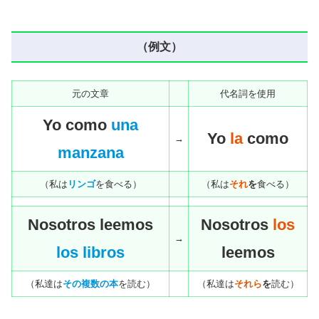
（例文）
元の文章
代名詞を使用
Yo como
una
Yo
la
como
→
manzana
（私は
リンゴ
を食べる）
（私は
それ
を
食べる）
Nosotros leemos
Nosotros
los
→
los libros
leemos
（私達は
その複数の本
を読む）
（私達は
それら
を
読む）