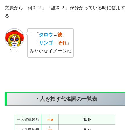
文脈から「何を？」「誰を？」が分かっている時に使用す
る
・「
タロウ
→
彼
」
・「
リンゴ
→
それ
」
リーナ
みたいなイメージね
・人を指す代名詞の一覧表
メ
一人称単数形
me
私を
テ
二人称単数形
te
君を