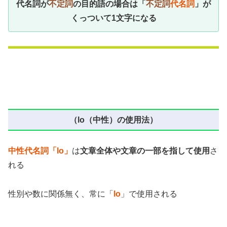
代名詞が
不定詞
の目的語の場合は「
不定詞
代名詞
」が
くっついて1文字になる
（lo（中性）の使用法）
中性代名詞「lo」
は
文章全体や文章の一部を指して使用
さ
れる
性別や数に関係無く、常に「
lo
」で使用される