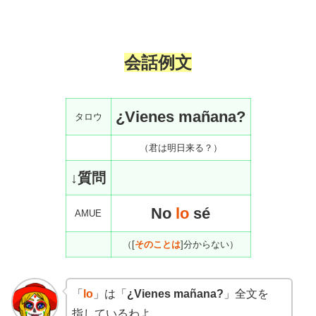
会話
例文
¿Vienes mañana?
タロウ
（君は明日来る？）
↓質問
No
lo
sé
AMUE
（[
そのことは
]分からない）
「
lo
」は「
¿Vienes mañana?
」全文を
指しているわよ