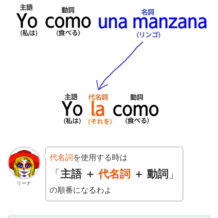
代名詞
を使用する時は
「
主語
＋
代名詞
＋
動詞
」
リーナ
の順番になるわよ