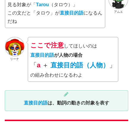
見る対象が「
Tarou
（タロウ）」
アムエ
この文だと「タロウ」が
直接目的語
になるん
だね
ここで
注意
してほしいのは
直接目的語
が人物の場合
リーナ
「
a
＋
直接目的語（人物）
」
の組み合わせになるわよ
直接目的語
は、動詞の動きの対象を表す