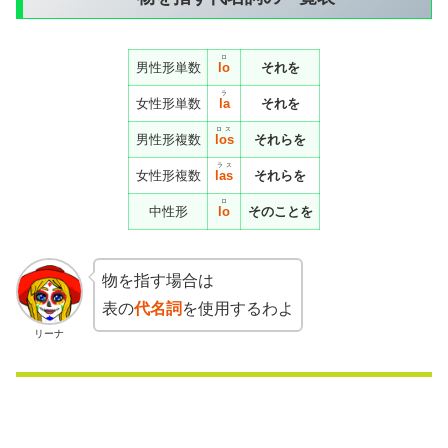
ロ
男性形単数
lo
それを
ラ
女性形単数
la
それを
ロス
男性形複数
los
それらを
ラス
女性形複数
las
それらを
ロ
中性形
lo
そのことを
物を指す場合は
表の
代名詞
を使用するわよ
リーナ