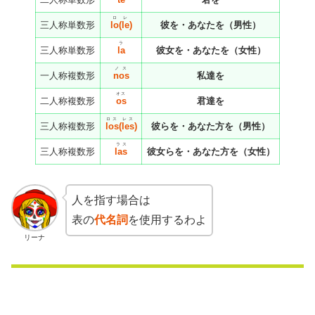
ロ
レ
三人称単数形
lo
(
le
)
彼を・あなたを（男性）
ラ
三人称単数形
la
彼女を・あなたを（女性）
ノス
一人称複数形
nos
私達を
オス
二人称複数形
os
君達を
ロス
レス
三人称複数形
los
(
les
)
彼らを・あなた方を（男性）
ラス
三人称複数形
las
彼女らを・あなた方を（女性）
人を指す場合は
表の
代名詞
を使用するわよ
リーナ