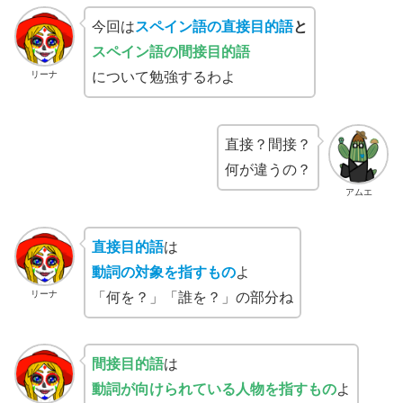
今回は
スペイン語の
直接目的語
と
スペイン語の
間接目的語
リーナ
について勉強するわよ
直接？間接？
何が違うの？
アムエ
直接目的語
は
動詞の対象を指すもの
よ
リーナ
「何を？」「誰を？」の部分ね
間接目的語
は
動詞が向けられている人物を指すもの
よ