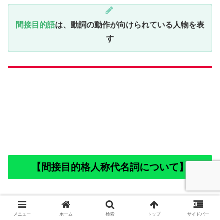
間接目的語
は、動詞の動作が向けられている人物を表
す
【間接目的格人称代名詞について】
間接目的格人称代名詞
は、
間接目的語
にあたる人の名前を
使わずに
メニュー
ホーム
検索
トップ
サイドバー