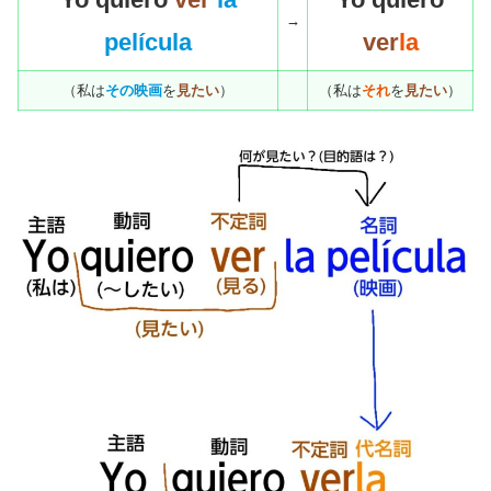
→
película
ver
la
（私は
その映画
を
見たい
）
（私は
それ
を
見たい
）