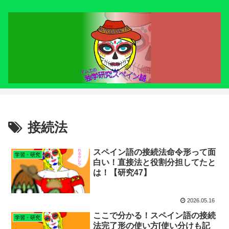
接続法
スペイン語の接続法命令形って面
学習・研究
白い！直接法と役割分担してたと
は！【研究47】
2026.05.16
ここで分かる！スペイン語の接続
学習・研究
法完了形の使い方[使い分けも記