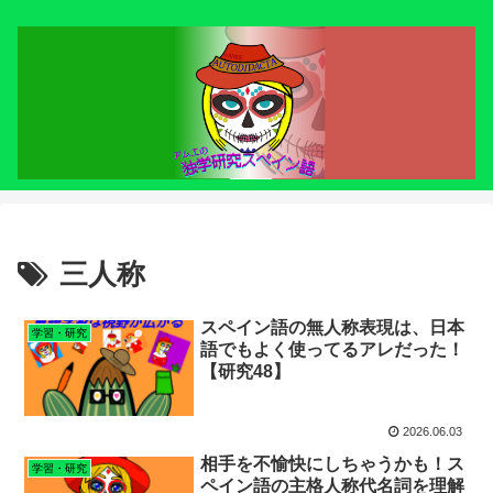
三人称
スペイン語の無人称表現は、日本
学習・研究
語でもよく使ってるアレだった！
【研究48】
2026.06.03
相手を不愉快にしちゃうかも！ス
学習・研究
ペイン語の主格人称代名詞を理解