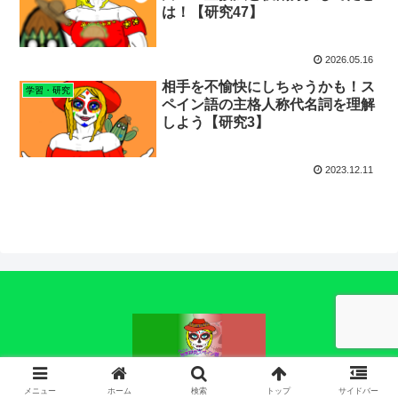
は！【研究47】
2026.05.16
相手を不愉快にしちゃうかも！ス
学習・研究
ペイン語の主格人称代名詞を理解
しよう【研究3】
2023.12.11
© 2023 アムエの独学研究スペイン語.
メニュー
ホーム
検索
トップ
サイドバー