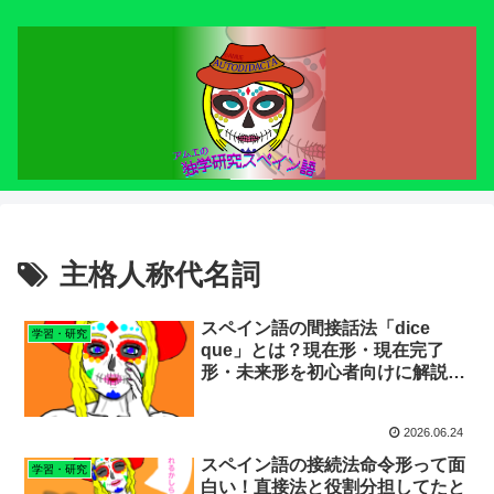
主格人称代名詞
スペイン語の間接話法「dice
学習・研究
que」とは？現在形・現在完了
形・未来形を初心者向けに解説！
【研究49】
2026.06.24
スペイン語の接続法命令形って面
学習・研究
白い！直接法と役割分担してたと